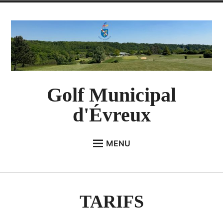
Accéder
au
contenu
Golf Municipal
d'Évreux
enfant
MENU
menu
le
LE GOLF
Déplier
Le Parcours
TARIFS
Devenez Partenaires
Les tarifs