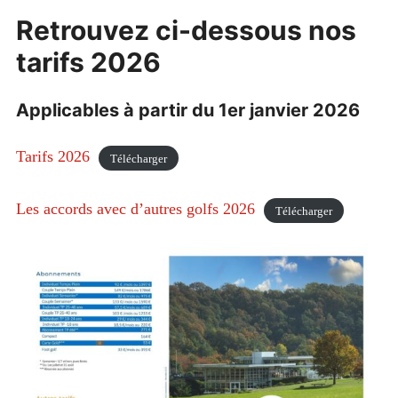
Retrouvez ci-dessous nos
Photos
tarifs 2026
ACTUALITÉS
COMPÉTITIONS
Étend
Applicables à partir du 1er janvier 2026
le
menu
L’ENSEIGNEMENT
Étend
enfan
le
Tarifs 2026
Télécharger
menu
EVREUX GOLF SPORT
Étend
enfan
le
menu
LE PITCH&PUB
Les accords avec d’autres golfs 2026
enfan
Télécharger
LIENS UTILES
Étend
le
menu
FOOTGOLF
enfan