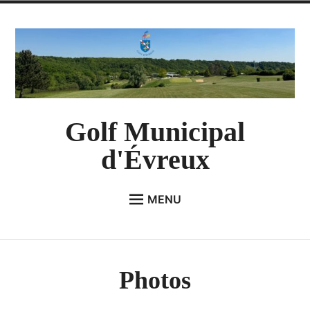
Accéder
au
contenu
Golf Municipal
d'Évreux
enfant
MENU
menu
le
LE GOLF
Déplier
Le Parcours
Photos
Devenez Partenaires
Les tarifs