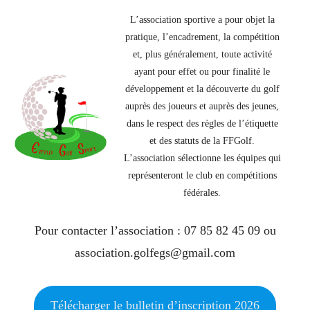
enfan
le
menu
EVREUX GOLF SPORT
L’association sportive a pour objet la
Étend
enfan
le
pratique, l’encadrement, la compétition
menu
LE PITCH&PUB
et, plus généralement, toute activité
enfan
ayant pour effet ou pour finalité le
LIENS UTILES
Étend
le
développement et la découverte du golf
menu
FOOTGOLF
auprès des joueurs et auprès des jeunes,
enfan
dans le respect des règles de l’étiquette
et des statuts de la FFGolf.
L’association sélectionne les équipes qui
représenteront le club en compétitions
fédérales.
Pour contacter l’association : 07 85 82 45 09 ou
association.golfegs@gmail.com
Télécharger le bulletin d’inscription 2026